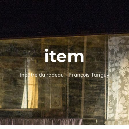
item
théâtre du radeau - François Tanguy