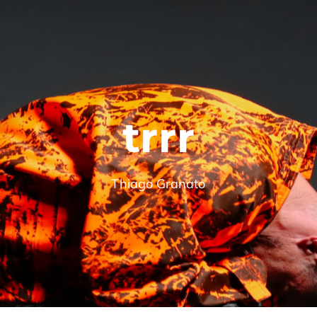
trrr
Thiago Granato