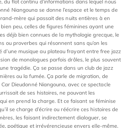
du flot continu d’informations dans lequel nous
nné Niangouna se donne l’espace et le temps de
 grand-mère qui passait des nuits entières à en
bien peu, celles de figures féminines ayant une
elles déjà bien connues de la mythologie grecque, le
ns ou proverbes qui résonnent sans qu’on les
 d’une musique au plateau frayant entre free jazz
sion de monologues parfois drôles, le plus souvent
une tragédie. Ça se passe dans un club de jazz
umières ou la fumée. Ça parle de migration, de
on. Car Dieudonné Niangouna, avec ce spectacle
rissait de ses histoires, ne pouvant les
ui qui en prend la charge. Et ce faisant se féminise
u’il se charge d’écrire ou réécrire ces histoires de
res, les faisant indirectement dialoguer, se
elée, poétique et irrévérencieuse envers elle-même.