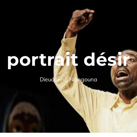
portrait désir
Dieudonné Niangouna