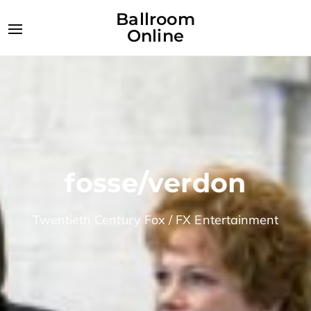
Ballroom
Online
fosse/verdon
Twentieth Century Fox / FX Entertainment