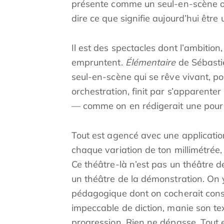
présente comme un seul-en-scène où l
dire ce que signifie aujourd’hui être 
Il est des spectacles dont l’ambition
empruntent.
Élémentaire
de Sébastie
seul-en-scène qui se rêve vivant, por
orchestration, finit par s’apparent
— comme on en rédigerait une pour 
Tout est agencé avec une applicati
chaque variation de ton millimétré
Ce théâtre-là n’est pas un théâtre de
un théâtre de la démonstration. On
pédagogique dont on cocherait cons
impeccable de diction, manie son t
progression. Rien ne dépasse. Tout e